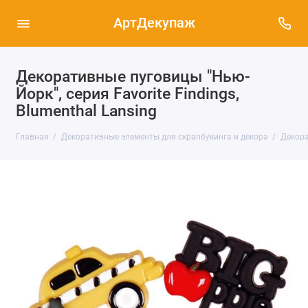
АртДекупаж
Декоративные пуговицы "Нью-
Йорк", серия Favorite Findings,
Blumenthal Lansing
Главная
Декоративные элементы для скрапбукинга и декора
Декора