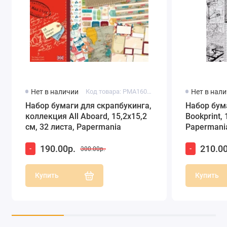
Нет в наличии
Код товара: PMA160144
Нет в нал
Набор бумаги для скрапбукинга,
Набор бум
коллекция All Aboard, 15,2х15,2
Bookprint, 
см, 32 листа, Papermania
Papermani
190.00р.
210.00
-
-
300.00р.
Купить
Купить