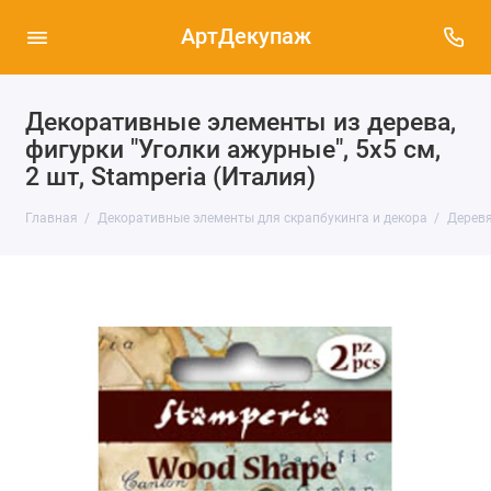
АртДекупаж
Декоративные элементы из дерева,
фигурки "Уголки ажурные", 5х5 см,
2 шт, Stamperia (Италия)
Главная
Декоративные элементы для скрапбукинга и декора
Деревя