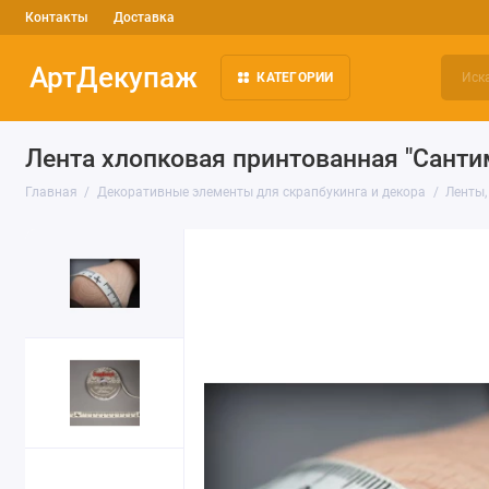
Контакты
Доставка
АртДекупаж
КАТЕГОРИИ
Лента хлопковая принтованная "Сантиме
Главная
Декоративные элементы для скрапбукинга и декора
Ленты,