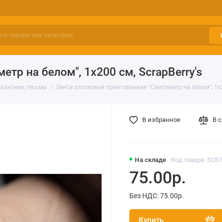
тр на белом", 1х200 см, ScrapBerry's
 бантики, тесьма
Лента хлопковая принтованная "Сантиметр на белом", 1х20
В избранное
В 
На складе
Код товара: SCB
75.00р.
Без НДС: 75.00р.
Купить