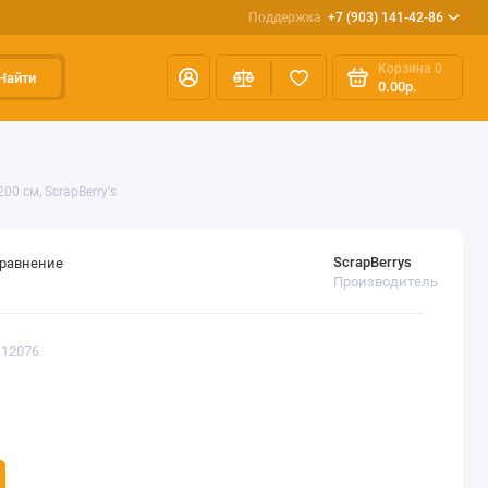
Поддержка
+7 (903) 141-42-86
Корзина
0
Найти
0.00р.
0 см, ScrapBerry's
ScrapBerrys
сравнение
Производитель
112076