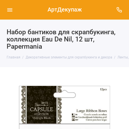
АртДекупаж
Набор бантиков для скрапбукинга,
коллекция Eau De Nil, 12 шт,
Papermania
Главная
Декоративные элементы для скрапбукинга и декора
Ленты,