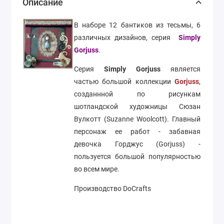
Описание
В наборе 12 бантиков из тесьмы, 6
различных дизайнов, серия
Simply
Gorjuss
.
Серия
Simply Gorjuss
является
частью большой коллекции
Gorjuss
,
созданнной по рисункам
шотландской художницы Сюзан
Вулкотт
(Suzanne Woolcott). Главный
персонаж ее работ - забавная
девочка Горджус (Gorjuss) -
пользуется большой популярностью
во всем мире.
Производство DoCrafts