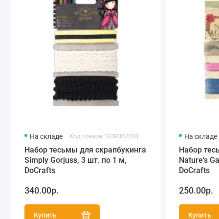
На складе
Код товара: GOR367203
На складе
Набор тесьмы для скрапбукинга
Набор тес
Simply Gorjuss, 3 шт. по 1 м,
Nature's Ga
DoCrafts
DoCrafts
340.00р.
250.00р.
Купить
Купить