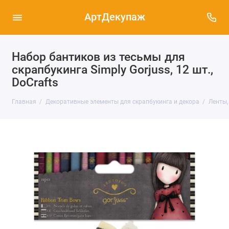
АртДекупаж
Набор бантиков из тесьмы для
скрапбукинга Simply Gorjuss, 12 шт.,
DoCrafts
Главная
Декоративные элементы для скрапбукинга и декора
Ленты,