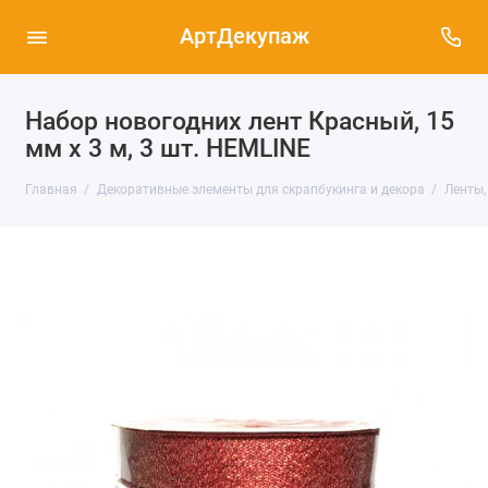
АртДекупаж
Набор новогодних лент Красный, 15
мм х 3 м, 3 шт. HEMLINE
Главная
Декоративные элементы для скрапбукинга и декора
Ленты,