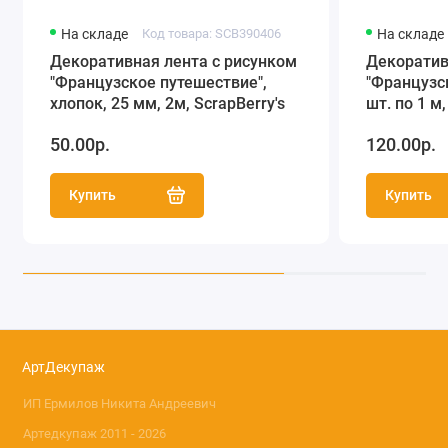
На складе
Код товара: SCB390406
На складе
Декоративная лента с рисунком
Декоратив
"Французское путешествие",
"Французск
хлопок, 25 мм, 2м, ScrapBerry's
шт. по 1 м,
50.00р.
120.00р.
Купить
Купить
АртДекупаж
ИП Ермилов Никита Андреевич
Артедкупаж 2011 - 2026