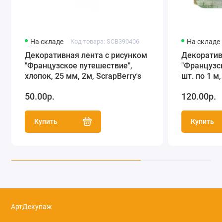
На складе
Код товара: SCB390406
На складе
Декоративная лента с рисунком
Декоратив
"Французское путешествие",
"Французск
хлопок, 25 мм, 2м, ScrapBerry's
шт. по 1 м,
50.00р.
120.00р.
Купить
Купить
АртДекупаж