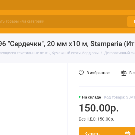
 "Сердечки", 20 мм х10 м, Stamperia (Ит
еящиеся текстильные ленты, бумажный скотч, бордюры
Декоративный ско
В избранное
В 
На складе
Код товара: SBA
150.00р.
Без НДС: 150.00р.
Купить