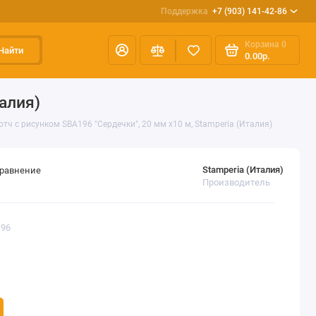
Поддержка
+7 (903) 141-42-86
Корзина
0
Найти
0.00р.
алия)
тч с рисунком SBA196 "Сердечки", 20 мм х10 м, Stamperia (Италия)
Stamperia (Италия)
сравнение
Производитель
196