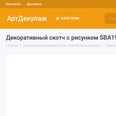
Контакты
Доставка
АртДекупаж
КАТЕГОРИИ
Декоративный скотч с рисунком SBA196
Главная
Декоративные элементы для скрапбукинга и декора
Самокл