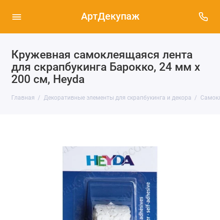
АртДекупаж
Кружевная самоклеящаяся лента
для скрапбукинга Барокко, 24 мм х
200 см, Heyda
Главная
Декоративные элементы для скрапбукинга и декора
Самокл