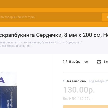
крапбукинга Сердечки, 8 мм х 200 см, H
еящиеся текстильные ленты, бумажный скотч, бордюры
0 см, Heyda (Германия)
В избранное
В 
Нет в наличии
Код товара: 
130.00р.
Без НДС: 130.00р.