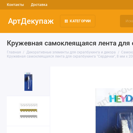
Контакты
Доставка
АртДекупаж
КАТЕГОРИИ
Кружевная самоклеящаяся лента для с
Главная
Декоративные элементы для скрапбукинга и декора
Самокл
Кружевная самоклеящаяся лента для скрапбукинга "Сердечки", 8 мм х 20