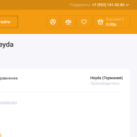
Поддержка
+7 (903) 141-42-86
Корзина
0
Найти
0.00р.
eyda
Heyda (Германия)
сравнение
Производитель
204880083