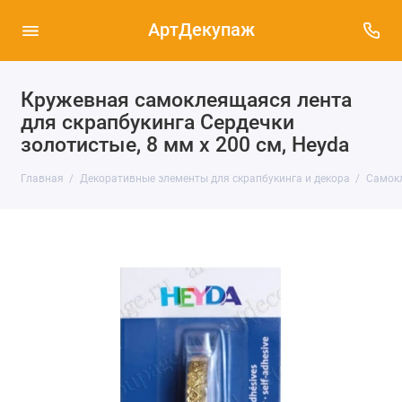
АртДекупаж
Кружевная самоклеящаяся лента
для скрапбукинга Сердечки
золотистые, 8 мм х 200 см, Heyda
Главная
Декоративные элементы для скрапбукинга и декора
Самокл