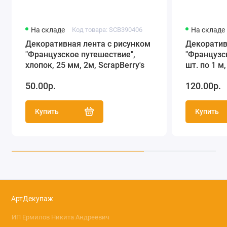
На складе
Код товара: SCB390406
На складе
Декоративная лента с рисунком
Декоратив
"Французское путешествие",
"Французск
хлопок, 25 мм, 2м, ScrapBerry's
шт. по 1 м,
50.00р.
120.00р.
Купить
Купить
АртДекупаж
ИП Ермилов Никита Андреевич