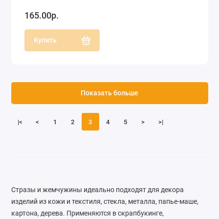
165.00р.
Купить
Показать больше
|<
<
1
2
3
4
5
>
>|
Стразы и жемчужины идеально подходят для декора
изделий из кожи и текстиля, стекла, металла, папье-маше,
картона, дерева. Применяются в скрапбукинге,