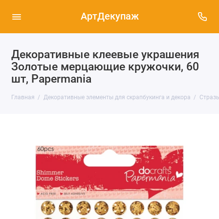
АртДекупаж
Декоративные клеевые украшения
Золотые мерцающие кружочки, 60
шт, Papermania
Главная
Декоративные элементы для скрапбукинга и декора
Страз