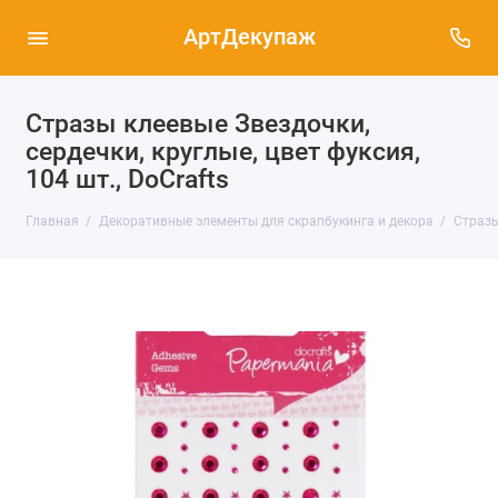
АртДекупаж
Стразы клеевые Звездочки,
сердечки, круглые, цвет фуксия,
104 шт., DoCrafts
Главная
Декоративные элементы для скрапбукинга и декора
Страз