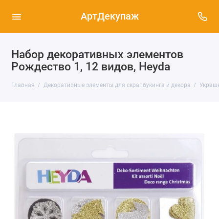
АртДекупаж
Набор декоративных элементов
Рождество 1, 12 видов, Heyda
Главная
Декоративные элементы для скрапбукинга и декора
Украше