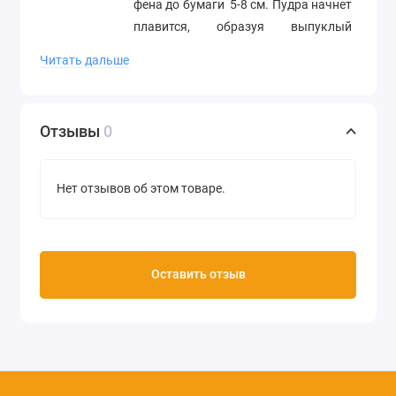
фена до бумаги 5-8 см. Пудра начнет
плавится, образуя выпуклый
рисунок.
Читать дальше
Цвет голографический
(разноцветные блестки)
Отзывы
0
Вес 28,3 г
Производство Papermania
Нет отзывов об этом товаре.
(Великобритания)
Оставить отзыв