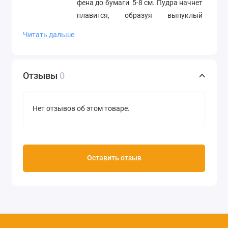
фена до бумаги 5-8 см. Пудра начнет
плавится, образуя выпуклый
рисунок.
Читать дальше
Цвет розовый
Вес 28,3 г
Отзывы
0
Производство Papermania
(Великобритания)
Нет отзывов об этом товаре.
Оставить отзыв