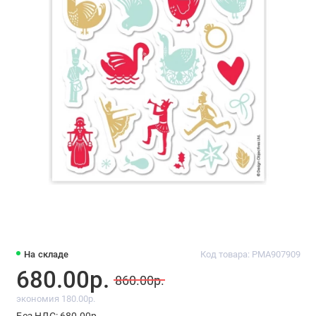
На складе
Код товара: PMA907909
680.00р.
860.00р.
экономия 180.00р.
Без НДС: 680.00р.