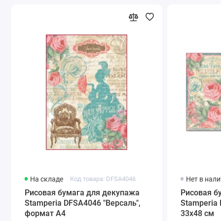
На складе
Код товара: DFSA4046
Нет в нал
Рисовая бумага для декупажа
Рисовая б
Stamperia DFSA4046 "Версаль",
Stamperia 
формат А4
33x48 см