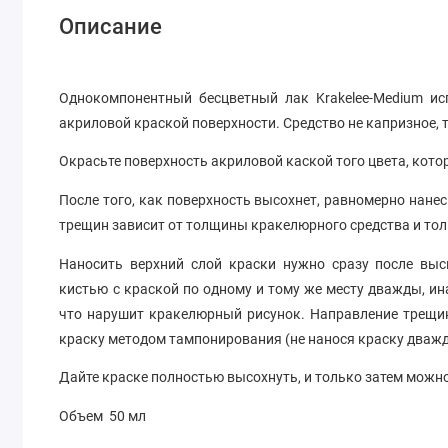
Описание
Однокомпонентный бесцветный лак Krakelee-Medium и
акриловой краской поверхности. Средство не капризное,
Окрасьте поверхность акриловой каской того цвета, кот
После того, как поверхность высохнет, равномерно нанес
трещин зависит от толщины кракелюрного средства и тол
Наносить верхний слой краски нужно сразу после вы
кистью с краской по одному и тому же месту дважды, ин
что нарушит кракелюрный рисунок. Направление трещин
краску методом тампонирования (не нанося краску дважды
Дайте краске полностью высохнуть, и только затем можн
Объем 50 мл