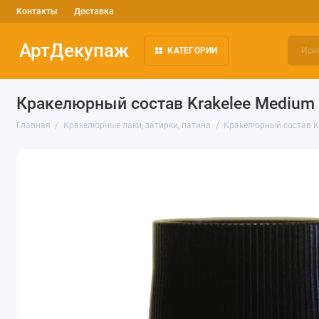
Контакты
Доставка
АртДекупаж
КАТЕГОРИИ
Кракелюрный состав Krakelee Medium 
Главная
Кракелюрные лаки, затирки, патина
Кракелюрный состав Kr