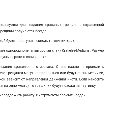
спользуется для создания красивых трещин на окрашенной
 трещины получаются всегда.
орый будет проступать сквозь трещинки-кракле
ите однокомпонентный состав (лак) Krakelee-Medium . Размер
щины верхнего слоя краски.
сыхания кракелюрного состава. Очень важно не проводить
аче трещинки могут не проявиться или будут очень мелкими,
ок зависит от направления движения кисти. Если наносить
 на одно место), то трещинки будут похожи на паутинку.
о продолжить работу. Инструменты промыть водой.