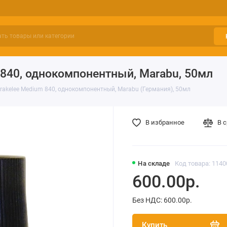
840, однокомпонентный, Marabu, 50мл
akelee Medium 840, однокомпонентный, Marabu (Германия), 50мл
В избранное
В 
На складе
Код товара: 114
600.00р.
Без НДС: 600.00р.
Купить