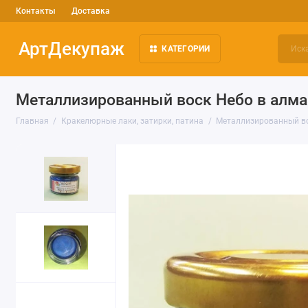
Контакты
Доставка
АртДекупаж
КАТЕГОРИИ
Металлизированный воск Небо в алмаз
Главная
Кракелюрные лаки, затирки, патина
Металлизированный во