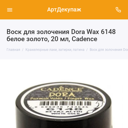
АртДекупаж
Воск для золочения Dora Wax 6148
белое золото, 20 мл, Cadence
Главная
Кракелюрные лаки, затирки, патина
Воск для золочения Dor