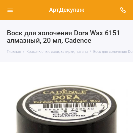
АртДекупаж
Воск для золочения Dora Wax 6151
алмазный, 20 мл, Cadence
Главная
Кракелюрные лаки, затирки, патина
Воск для золочения Do