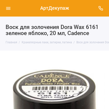
АртДекупаж
Воск для золочения Dora Wax 6161
зеленое яблоко, 20 мл, Cadence
Главная
Кракелюрные лаки, затирки, патина
Воск для золочения Dor