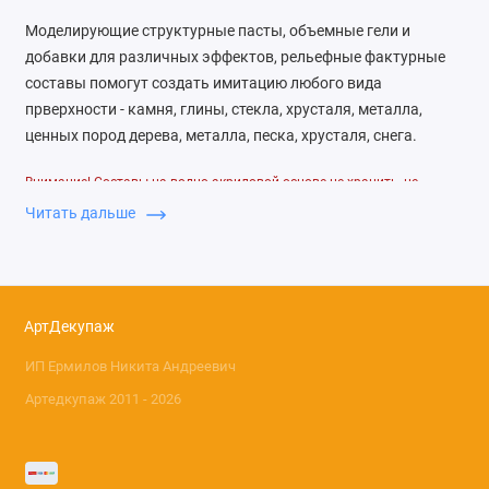
Моделирующие структурные пасты, объемные гели и
добавки для различных эффектов, рельефные фактурные
составы помогут создать имитацию любого вида
прверхности - камня, глины, стекла, хрусталя, металла,
ценных пород дерева, металла, песка, хрусталя, снега.
Внимание! Составы на водно-акриловой основе не хранить, не
осуществлять длительную перевозку при температуре ниже 0°С
Читать дальше
АртДекупаж
ИП Ермилов Никита Андреевич
Артедкупаж 2011 - 2026