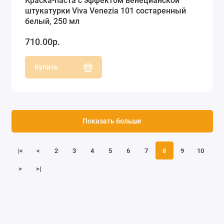
Краска-паста с эффектом венецианской
штукатурки Viva Venezia 101 состаренный
белый, 250 мл
710.00р.
Купить
Показать больше
|<
<
2
3
4
5
6
7
8
9
10
>
>|