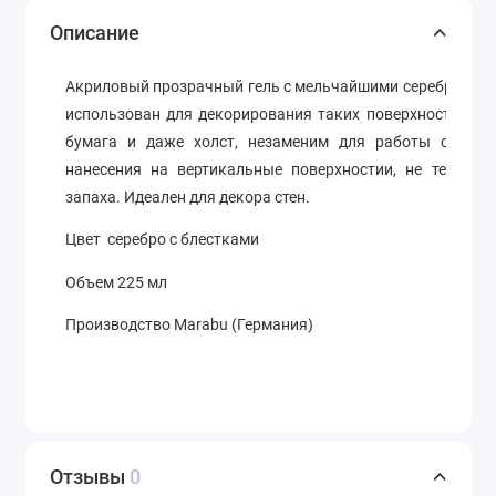
Описание
Акриловый прозрачный гель с мельчайшими серебряным
использован
для декорирования таких поверхностей
как
бумага
и даже
холст
, незаменим для работы с траф
нанесения на вертикальные поверхностии, не течет, б
запаха. Идеален для декора стен.
Цвет серебро с блестками
Объем 225 мл
Производство Marabu (Германия)
Отзывы
0