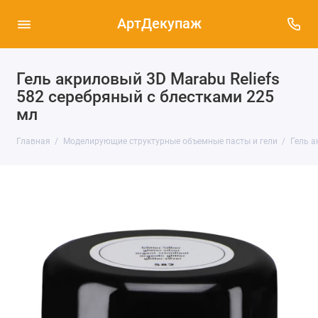
АртДекупаж
Гель акриловый 3D Marabu Reliefs
582 серебряный с блестками 225
мл
Главная
Моделирующие структурные объемные пасты и гели
Гель а