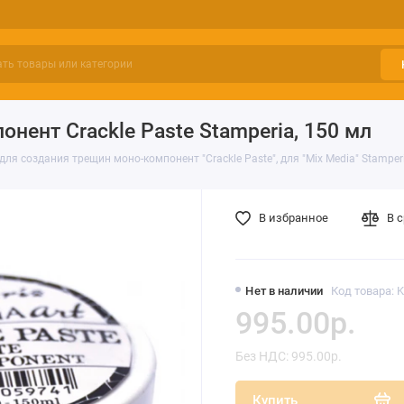
нент Crackle Paste Stamperia, 150 мл
для создания трещин моно-компонент "Crackle Paste", для "Mix Media" Stamper
В избранное
В 
Нет в наличии
Код товара: 
995.00р.
Без НДС: 995.00р.
Купить