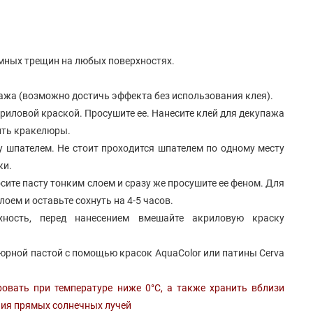
мных трещин на любых поверхностях.
ажа (возможно достичь эффекта без использования клея).
риловой краской. Просушите ее. Нанесите клей для декупажа
чить кракелюры.
ту шпателем. Не стоит проходится шпателем по одному месту
ки.
сите пасту тонким слоем и сразу же просушите ее феном. Для
оем и оставьте сохнуть на 4-5 часов.
хность, перед нанесением вмешайте акриловую краску
люрной пастой с помощью красок AquaColor или патины Cerva
ровать при температуре ниже 0°С, а также хранить вблизи
ния прямых солнечных лучей