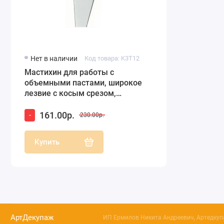
Нет в наличии
Код товара: K3T12
Мастихин для работы с
объемными пастами, широкое
лезвие с косым срезом,
Stamperia K3T12
161.00р.
-
230.00р.
Купить
АртДекупаж
ИП Ермилов Никита Андреевич, Артедкупа