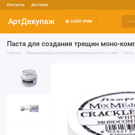
Контакты
Доставка
АртДекупаж
КАТЕГОРИИ
Паста для создания трещин моно-компо
Главная
Моделирующие структурные объемные пасты и гели
Паста 