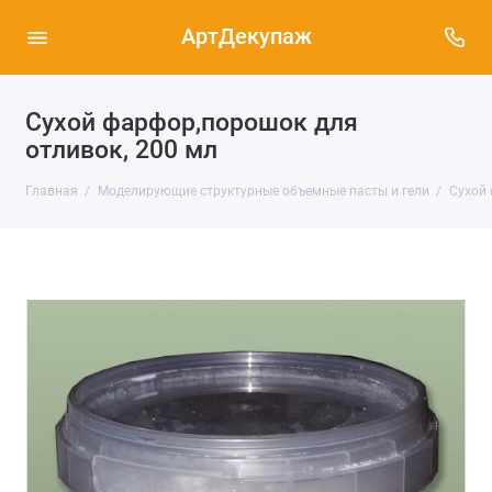
АртДекупаж
Сухой фарфор,порошок для
отливок, 200 мл
Главная
Моделирующие структурные объемные пасты и гели
Сухой 