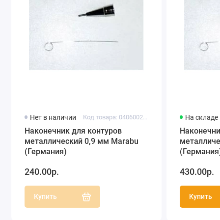
Нет в наличии
Код товара: 040600209
На складе
Наконечник для контуров
Наконечни
металлический 0,9 мм Marabu
металличе
(Германия)
(Германия
240.00р.
430.00р.
Купить
Купить