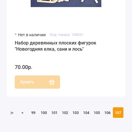
Нет в наличии
Код товара: 108041
Набор деревянных плоских фигурок
"Новогодняя елка, сани и лось"
70.00р.
Купить
|<
<
99
100
101
102
103
104
105
106
107