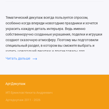
Тематический декупаж всегда пользуется спросом,
особенно когда впереди новогодние праздники и хочется
украсить каждую деталь интерьера. Ведь именно
собственноручно созданные украшения, поделки и игрушки
создают сказочную атмосферу. Поэтому мы подготовили
специальный раздел, в котором вы сможете выбрать и
купить новогодний декупаж и другие товары для
творчества.
Читать дальше
Как сделать новогодний
декор
АртДекупаж
Несложная техника украшения привычных предметов –
декупаж, последнее время стала очень популярна среди
ИП Ермилов Никита Андреевич
мастеров, потому что можно быстро и без лишних затрат
Артедкупаж 2011 - 2026
создать особенную вещь. Для работы используются
бутылки, деревянные изделия, ёлочные игрушки, посуду,