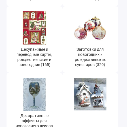
Новогодние и рождественские трафареты
(494)
Декоративные элементы и украшения
новогодние (346)
Новогодние и рождественские наклейки и
натирки (21)
Декупажные и
Заготовки для
Новогодняя бумага для скрапбукинга,
переводные карты,
новогодних и
заготовки для открыток (48)
рождественские и
рождественских
новогодние (165)
сувениров (329)
Микроблестки (глиттер), микробисер (47)
Декоративные
эффекты для
новогоднего декора