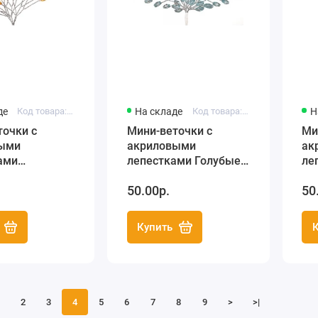
де
Код товара: SCB23325409
На складе
Код товара: HY0010012304
Н
точки с
Мини-веточки с
Ми
ыми
акриловыми
ак
ами
лепестками Голубые,
ле
е,
Hobby&You
Ho
50.00р.
50
ry's
Купить
2
3
4
5
6
7
8
9
>
>|