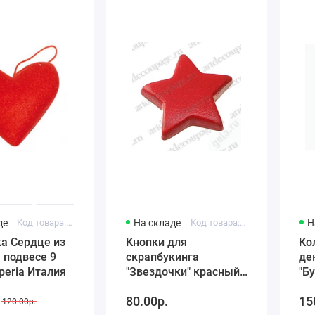
де
Код товара: FLF015
На складе
Код товара: 6257 151
Н
а Сердце из
Кнопки для
Ко
 подвесе 9
скрапбукинга
де
peria Италия
"Звездочки" красный,
"Б
8 мм, 25 шт., Knorr
ла
80.00р.
15
prandell (Германия)
шт
120.00р.