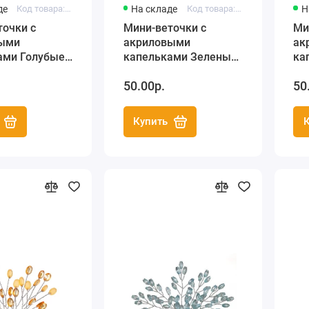
де
Код товара: SCB23325408
На складе
Код товара: SCB23325405
Н
точки с
Мини-веточки с
Ми
ыми
акриловыми
ак
ами Голубые,
капельками Зеленые,
ка
ry's
ScrapBerry's
Sc
50.00р.
50
Купить