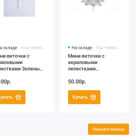
а складе
Код товара: HY0010012303
На складе
Код товара: HY0010012301
ни-веточки с
Мини-веточки с
риловыми
акриловыми
пестками Зеленые,
лепестками
bby&You
Прозрачные,
.00р.
50.00р.
Hobby&You
Купить
Купить
Показать больше