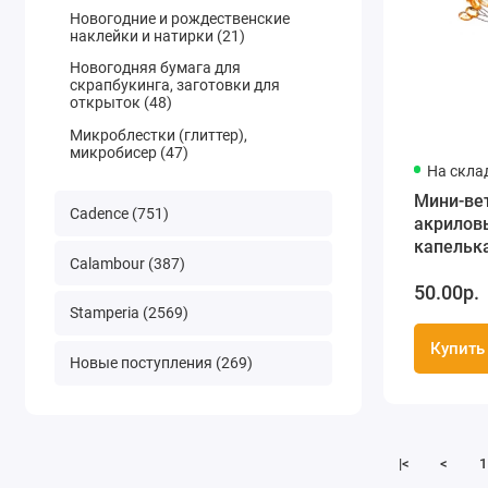
Новогодние и рождественские
наклейки и натирки (21)
Новогодняя бумага для
скрапбукинга, заготовки для
открыток (48)
Микроблестки (глиттер),
микробисер (47)
На скла
Мини-ве
Cadence (751)
акрилов
капельк
Calambour (387)
Янтарны
50.00р.
ScrapBer
Stamperia (2569)
Купить
Новые поступления (269)
|<
<
1