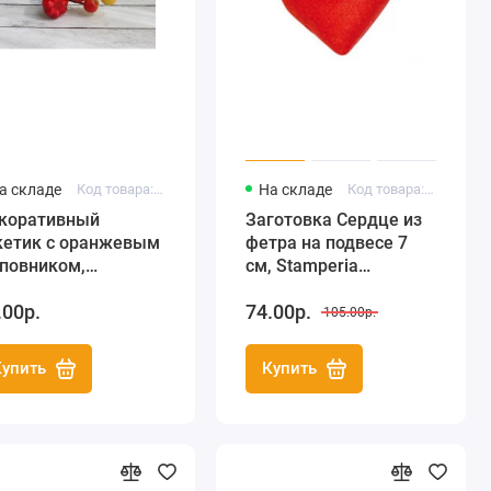
а складе
Код товара: HY0301003
На складе
Код товара: FLF017
коративный
Заготовка Сердце из
кетик с оранжевым
фетра на подвесе 7
повником,
см, Stamperia
bby&You
(Италия)
.00р.
74.00р.
105.00р.
Купить
Купить