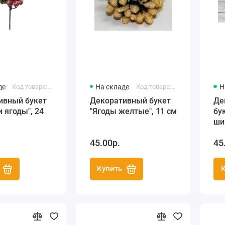
де
Код товара: DKB207
На складе
Код товара: DKB030A
Н
ивный букет
Декоративный букет
Де
 ягоды", 24
"Ягоды желтые", 11 см
бу
ши
Ho
45.00р.
45
Купить