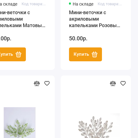
а складе
Код товара: SCB23331610
На складе
Код товара: SCB23325403
ни-веточки с
Мини-веточки с
риловыми
акриловыми
пельками Матовые,
капельками Розовые,
rapBerry's
ScrapBerry's
.00р.
50.00р.
Купить
Купить