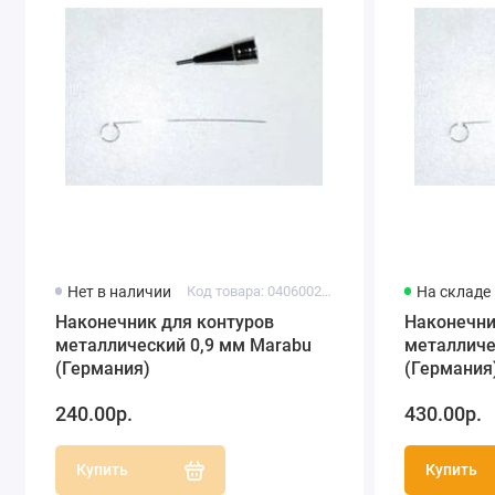
Нет в наличии
Код товара: 040600209
На складе
Наконечник для контуров
Наконечни
металлический 0,9 мм Marabu
металличе
(Германия)
(Германия
240.00р.
430.00р.
Купить
Купить