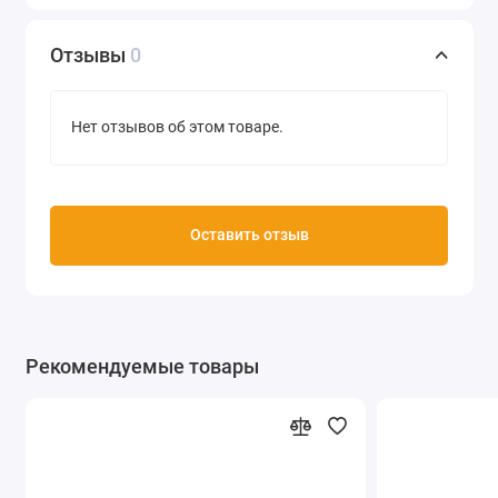
зафиксировать утюгом через тонкую ткань при
температуре 150 °С в течение 3 минут (3 минуты на
Отзывы
0
каждые 30 см).
При фиксации утюгом ткань (максимальное
Нет отзывов об этом товаре.
содержанием синтетики 20%) необходимо положить
на мягкую поверхность и прогладить с изнаночной
стороны в течение 2-3 минут в режиме "хлопок" до
появления объема. Не давите на утюг и на
Оставить отзыв
проглаживаемую ткань. После фиксации контур
устойчив к стирке и мытью при температуре 40 °С.
Объем 25 мл
Рекомендуемые товары
Цвет светло-зеленый
Производитель Marabu (Германия)