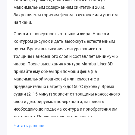
максимальным содержанием синтетики 20%).
Закрепляется горячим феном, в духовке или утюгом
на ткани.
Очистить поверхность от пыли и жира. Нанести
контуром рисунок и дать высохнуть естественным
путем. Время высыхания контура зависит от
толщины нанесенного слоя и составляет минимум 6
часов. После высыхания контура Marabu-Liner 3D
придайте ему объем при помощи фена (на
максимальной мощности) или поместите в
предварительно нагретую до150°C духовку. Время
сушки (2 -15 минут) зависит от толщины нанесенного
слоя и декорируемой поверхности, нагревать
необходимо до подъема контура и приобретения им
матовости. Предварительно проверьте
декорируемую поверхность на термостойкость!
Читать дальше
После высыхания конура его необходимо