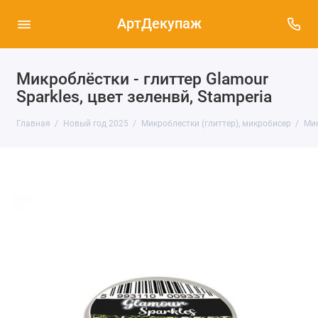
АртДекупаж
Микроблёстки - глиттер Glamour
Sparkles, цвет зеленвй, Stamperia
Главная
Новый год 2025
Микроблестки (глиттер), микробисер
Мик