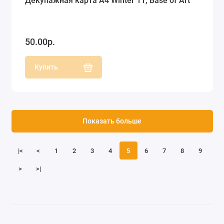
Декупажная карта А4 Winter 11, Base of Art
50.00р.
Купить
Показать больше
|<
<
1
2
3
4
5
6
7
8
9
>
>|