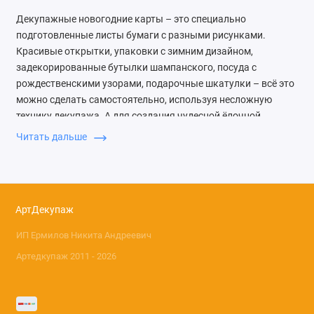
Декупажные новогодние карты – это специально
подготовленные листы бумаги с разными рисунками.
Красивые открытки, упаковки с зимним дизайном,
задекорированные бутылки шампанского, посуда с
рождественскими узорами, подарочные шкатулки – всё это
можно сделать самостоятельно, используя несложную
технику декупажа. А для создания чудесной ёлочной
игрушки или другого украшения вам точно понадобится
Читать дальше
рисовая бумага для декупажа «Новый год», купить
которую
можно в нашем интернет-магазине.
Как наносить декупажную
АртДекупаж
карту
ИП Ермилов Никита Андреевич
Многим может показаться, что это весьма сложная работа.
Артедкупаж 2011 - 2026
Но это не так. Методика очень простая, а материалы
довольно дешёвые, поэтому создать красивый декор
сможет каждый. Итак, чтобы сделать праздничное
украшение, понадобятся: карты декупажные новогодние и