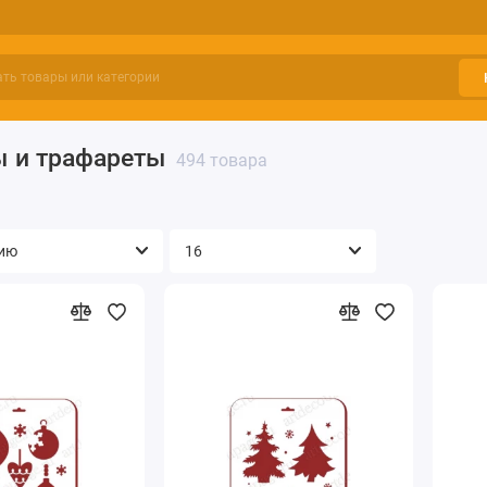
ы и трафареты
494 товара