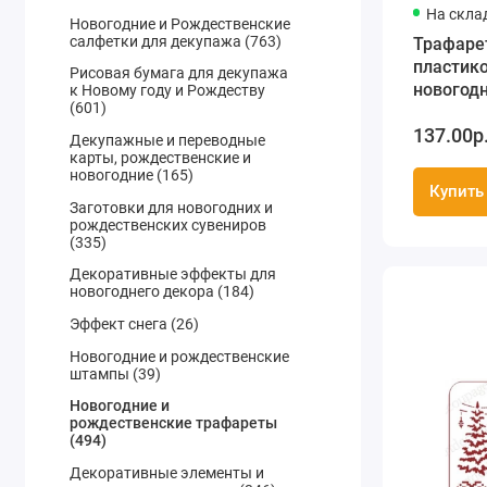
На скла
Новогодние и Рождественские
салфетки для декупажа (763)
Трафаре
пластик
Рисовая бумага для декупажа
новогод
к Новому году и Рождеству
(601)
"Дед Мор
137.00р
см, Тра
Декупажные и переводные
карты, рождественские и
новогодние (165)
Купить
Заготовки для новогодних и
рождественских сувениров
(335)
Декоративные эффекты для
новогоднего декора (184)
Эффект снега (26)
Новогодние и рождественские
штампы (39)
Новогодние и
рождественские трафареты
(494)
Декоративные элементы и