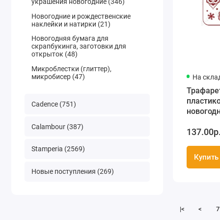
украшения новогодние (346)
Новогодние и рождественские
наклейки и натирки (21)
Новогодняя бумага для
скрапбукинга, заготовки для
открыток (48)
Микроблестки (глиттер),
микробисер (47)
На скла
Трафаре
пластик
Cadence (751)
новогод
"Ангел и
Calambour (387)
137.00р
ель", 21х
Трафаре
Stamperia (2569)
Купить
Новые поступления (269)
|<
<
7