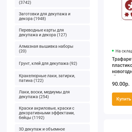
(3742)
Заготовки для декупажа и
декора (1948)
Переводные карты для
декупажа и декора (127)
Алмазная вышивка наборы
(20)
На скла
Трафаре
Грунт, клей для декупажа (92)
пластик
новогод
Кракелюрные лаки, затирки,
"Ёлочные
патина (122)
90.00р.
шары", 2
Трафаре
Лаки, воски, медиумы для
декупажа (254)
Купить
Краски акриловые, краски с
декоративными эффектами,
бейцы (1192)
3D декупаж и объемное