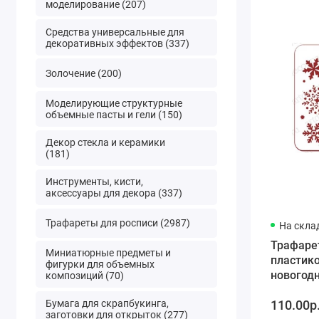
моделирование (207)
Средства универсальные для
декоративных эффектов (337)
Золочение (200)
Моделирующие структурные
объемные пасты и гели (150)
Декор стекла и керамики
(181)
Инструменты, кисти,
аксессуары для декора (337)
Трафареты для росписи (2987)
На скла
Трафаре
Миниатюрные предметы и
пластик
фигурки для объемных
новогод
композиций (70)
"Снежинк
Бумага для скрапбукинга,
110.00р
см, Тра
заготовки для открыток (277)