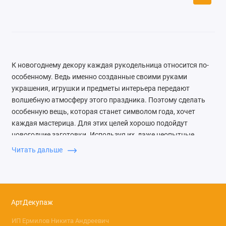
К новогоднему декору каждая рукодельница относится по-
особенному. Ведь именно созданные своими руками
украшения, игрушки и предметы интерьера передают
волшебную атмосферу этого праздника. Поэтому сделать
особенную вещь, которая станет символом года, хочет
каждая мастерица. Для этих целей хорошо подойдут
новогодние заготовки. Используя их, даже неопытные
рукодельницы смогут создать красивую и уникальную
Читать дальше
ёлочную игрушку или украшение. Кстати, мы рекомендуем
не забывать про
декупажные новогодние карты купить
которые можно в нашем онлайн-магазине товаров для
творчества, благодаря им очень легко создать красивый
АртДекупаж
тематический рисунок на любом предмете.
ИП Ермилов Никита Андреевич