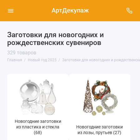
АртДекупаж
Новогодние и Рождественские салфетки для
Заготовки для новогодних и
декупажа (763)
рождественских сувениров
Рисовая бумага для декупажа к Новому году
329 товаров
и Рождеству (601)
Главная
Новый год 2025
Заготовки для новогодних и рождественск
Декупажные и переводные карты,
рождественские и новогодние (165)
Заготовки для новогодних и
рождественских сувениров (335)
Декоративные эффекты для новогоднего
декора (184)
Эффект снега (26)
Новогодние заготовки
из пластика и стекла
Новогодние заготовки
(68)
из лозы, прутьев (27)
Новогодние и рождественские штампы (39)