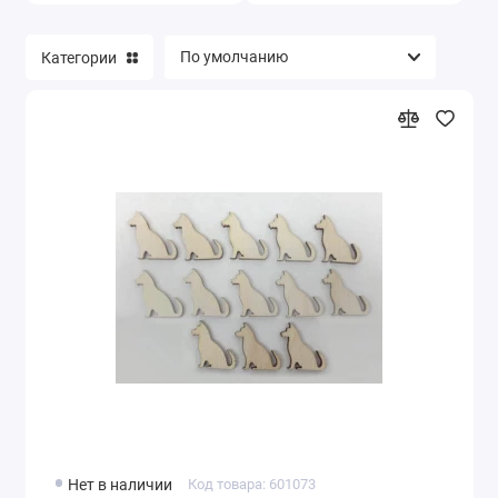
Новогодние и рождественские трафареты
(494)
Категории
Декоративные элементы и украшения
новогодние (346)
Новогодние и рождественские наклейки и
натирки (21)
Новогодняя бумага для скрапбукинга,
заготовки для открыток (48)
Микроблестки (глиттер), микробисер (47)
Нет в наличии
Код товара: 601073