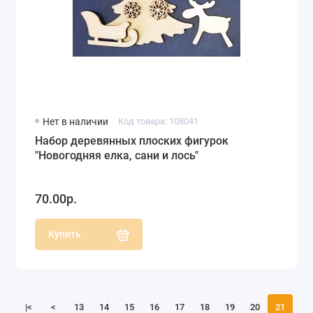
Нет в наличии
Код товара: 108041
Набор деревянных плоских фигурок
"Новогодняя елка, сани и лось"
70.00р.
Купить
|<
<
13
14
15
16
17
18
19
20
21