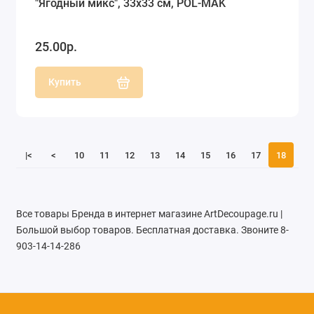
"Ягодный микс", 33х33 см, POL-MAK
25.00р.
Купить
|<
<
10
11
12
13
14
15
16
17
18
Все товары Бренда в интернет магазине ArtDecoupage.ru |
Большой выбор товаров. Бесплатная доставка. Звоните 8-
903-14-14-286