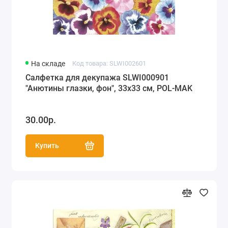
На складе
Код товара: SLWI002601
Салфетка для декупажа SLWI000901
"Анютины глазки, фон", 33х33 см, POL-MAK
30.00р.
Купить