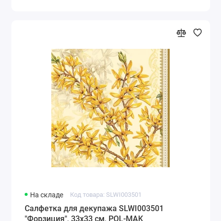
На складе
Код товара: SLWI003501
Салфетка для декупажа SLWI003501
"Форзиция", 33х33 см, POL-MAK