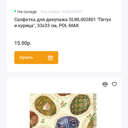
На складе
Код товара: SLWL002801
Салфетка для декупажа SLWL002801 "Петух
и курица", 33х33 см, POL-MAK
15.00р.
Купить