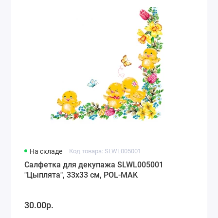
На складе
Код товара: SLWL005001
Салфетка для декупажа SLWL005001
"Цыплята", 33х33 см, POL-MAK
30.00р.