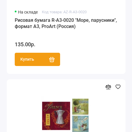
На складе
Код товара: AZ-R-A3-0020
Рисовая бумага R-A3-0020 "Море, парусники",
формат А3, ProArt (Россия)
135.00р.
Купить