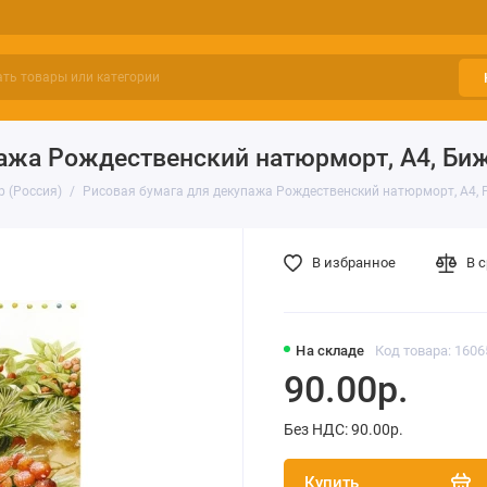
пажа Рождественский натюрморт, А4, Би
р (Россия)
Рисовая бумага для декупажа Рождественский натюрморт, А4, 
В избранное
В 
На складе
Код товара: 1606
90.00р.
Без НДС: 90.00р.
Купить