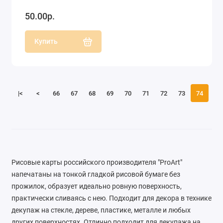
50.00р.
Купить
|<
<
66
67
68
69
70
71
72
73
74
Рисовые карты российского производителя "ProArt"
напечатаны на тонкой гладкой рисовой бумаге без
прожилок, образует идеально ровную поверхность,
практически сливаясь с нею. Подходит для декора в технике
декупаж на стекле, дереве, пластике, металле и любых
других поверхностях. Отлично подходит для декупажа на