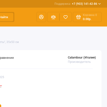
Поддержка
+7 (903) 141-42-86
Корзина
0
Найти
0.00р.
ты", 35х50 см
Calambour (Италия)
сравнение
Производитель
025
.