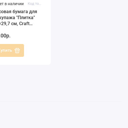
ет в наличии
Код товара: C4 CPD0522
совая бумага для
купажа "Плитка"
29,7 см, Craft
emier
.00р.
Купить