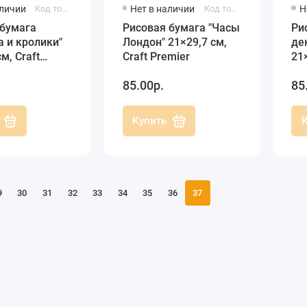
аличии
Код товара: C4 CPD0578
Нет в наличии
Код товара: C4 CPD0521
Н
 бумага
Рисовая бумага "Часы
Ри
 и кролики"
Лондон" 21×29,7 см,
де
м, Craft
Craft Premier
21×
Pr
85.00р.
85
Купить
9
30
31
32
33
34
35
36
37