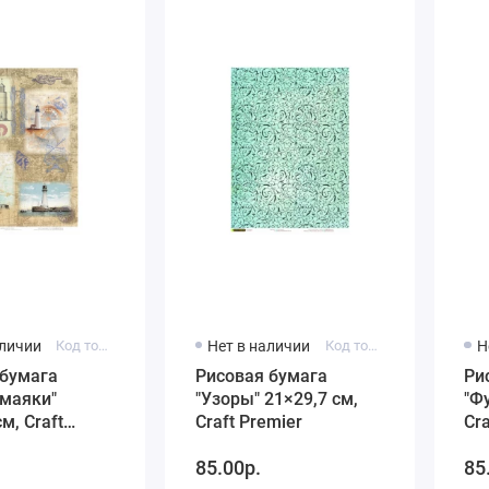
аличии
Код товара: C4 CPD0636
Нет в наличии
Код товара: C4 CPD0681
Н
 бумага
Рисовая бумага
Ри
 маяки"
"Узоры" 21×29,7 см,
"Ф
м, Craft
Craft Premier
Cr
85.00р.
85