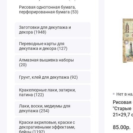
Рисовая однотонная бумага,
перфорированная бумага (53)
Заготовки для декупажа и
декора (1948)
Переводные карты для
декупажа и декора (127)
Алмазная вышивка наборы
(20)
Грунт, клей для декупажа (92)
Кракелюрные лаки, затирки,
Нет в н
патина (122)
Рисовая
Лаки, воски, медиумы для
"Старые
декупажа (254)
21×29,7 с
Premier
Краски акриловые, краски с
85.00р.
декоративными эффектами,
бейцы (1192)