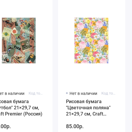
ет в наличии
Код товара: C4 CP05622
Нет в наличии
Код товара: C4 CP01611
совая бумага
Рисовая бумага
утбол" 21×29,7 см,
"Цветочная поляна"
aft Premier (Россия)
21×29,7 см, Craft
Premier
.00р.
85.00р.