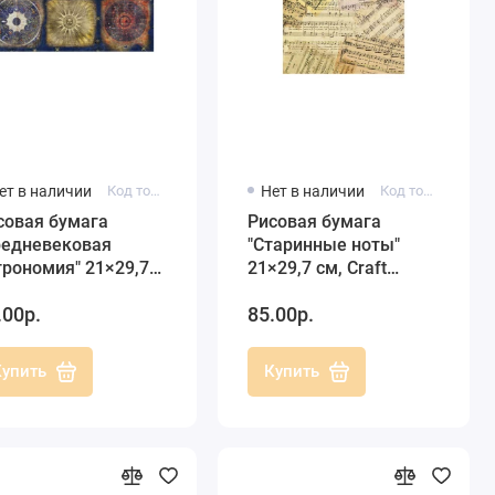
ет в наличии
Код товара: C4 CPD031
Нет в наличии
Код товара: C4 CP06209
совая бумага
Рисовая бумага
редневековая
"Старинные ноты"
трономия" 21×29,7
21×29,7 см, Craft
 Craft Premier
Premier
.00р.
85.00р.
Купить
Купить