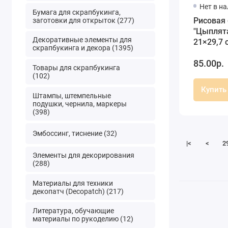
Нет в н
Бумага для скрапбукинга,
Рисовая
заготовки для открыток (277)
"Цыплята
Декоративные элементы для
21×29,7 с
скрапбукинга и декора (1395)
Premier
85.00р.
Товары для скрапбукинга
(102)
Купить
Штампы, штемпельные
подушки, чернила, маркеры
(398)
Эмбоссинг, тиснение (32)
|<
<
2
Элементы для декорирования
(288)
Материалы для техники
декопатч (Decopatch) (217)
Литература, обучающие
материалы по рукоделию (12)