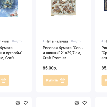
аличии
Код товара: C4 CPD003
Нет в наличии
Код товара: C4 CPD0588
Н
 бумага
Рисовая бумага "Совы
Ри
к и сугробы"
и шишки" 21×29,7 см,
"С
м, Craft
Craft Premier
ас
см,
85.00р.
85
Купить