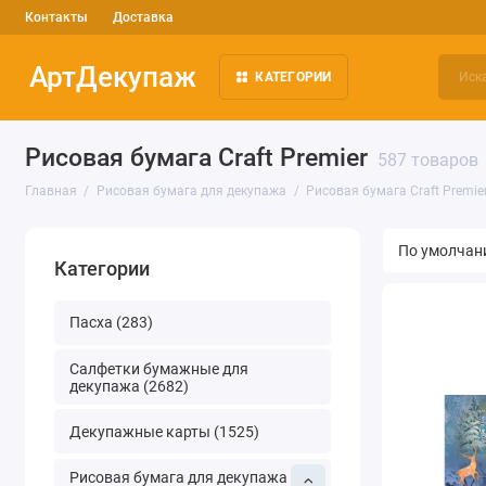
Контакты
Доставка
АртДекупаж
КАТЕГОРИИ
Рисовая бумага Craft Premier
587 товаров
Главная
Рисовая бумага для декупажа
Рисовая бумага Craft Premie
Категории
Пасха (283)
Салфетки бумажные для
декупажа (2682)
Декупажные карты (1525)
Рисовая бумага для декупажа