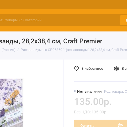
нды, 28,2х38,4 см, Craft Premier
r (Россия)
Рисовая бумага CP06360 "Цвет лаванды", 28,2х38,4 см, Craft Prem
В избранное
В 
Нет в наличии
Код товара: 
135.00р.
Без НДС: 135.00р.
Купить