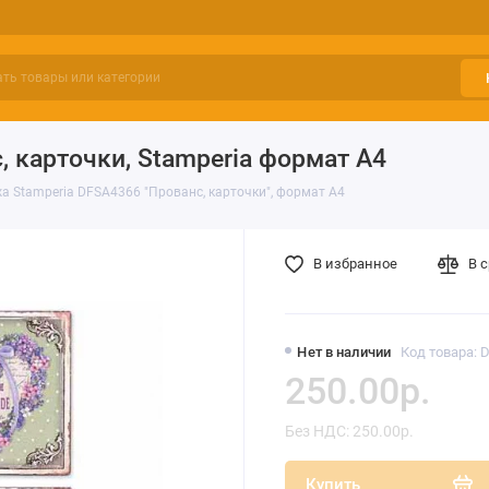
 карточки, Stamperia формат А4
а Stamperia DFSA4366 "Прованс, карточки", формат А4
В избранное
В 
Нет в наличии
Код товара: 
250.00р.
Без НДС: 250.00р.
Купить