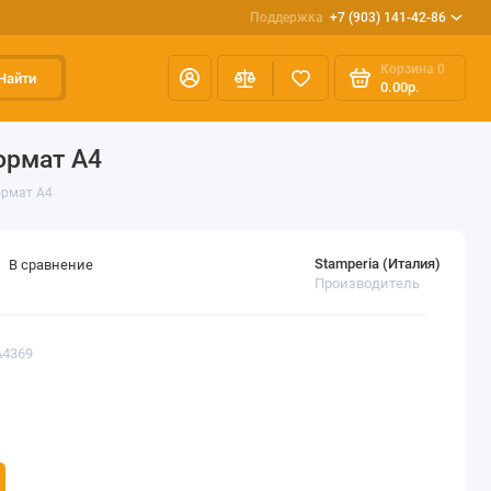
Поддержка
+7 (903) 141-42-86
Корзина
0
Найти
0.00р.
ормат А4
ормат А4
Stamperia (Италия)
В сравнение
Производитель
A4369