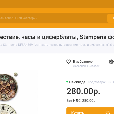
ествие, часы и циферблаты, Stamperia ф
а Stamperia DFSA4369 "Фантастическое путешествие, часы и циферблаты", ф
В избранное
Добавили 1 человек
На складе
Код товара: DFS
280.00р.
Без НДС: 280.00р.
Купить