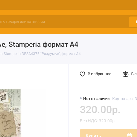
е, Stamperia формат А4
а Stamperia DFSA4375 "Раздумье", формат А4
В избранное
В 
Нет в наличии
Код товара: 
320.00р.
Без НДС: 320.00р.
Купить