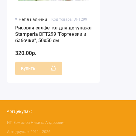
Нет в наличии
Код товара: DFT299
Рисовая салфетка для декупажа
Stamperia DFT299 "Гортензии и
бабочки", 50х50 см
320.00р.
Купить
АртДекупаж
ИП Ермилов Никита Андреевич
Артедкупаж 2011 - 2026