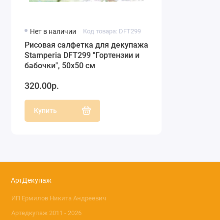
Нет в наличии
Код товара: DFT299
Рисовая салфетка для декупажа
Stamperia DFT299 "Гортензии и
бабочки", 50х50 см
320.00р.
Купить
АртДекупаж
ИП Ермилов Никита Андреевич
Артедкупаж 2011 - 2026