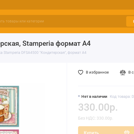
рская, Stamperia формат А4
а Stamperia DFSA4500 "Кондитерская", формат А4
В избранное
В 
Нет в наличии
Код товара: 
330.00р.
Без НДС: 330.00р.
Купить